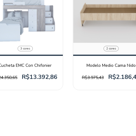
3 cores
2 cores
Cucheta EMC Con Chifonier
Modelo Medio Cama Nido
R$13.392,86
R$2.186,
4.350,65
R$3.975,43