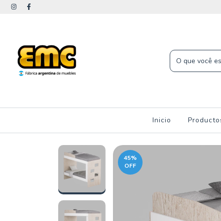
Inicio
Product
45
%
OFF