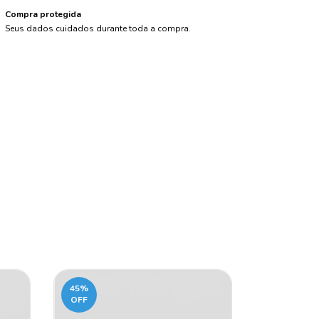
Compra protegida
Seus dados cuidados durante toda a compra.
45
%
45
%
OFF
OFF