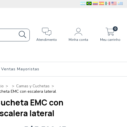
0
Atendimento
Minha conta
Meu carrinho
Ventas Mayoristas
cio
>
>
Camas y Cuchetas
>
cheta EMC con escalera lateral
ucheta EMC con
scalera lateral