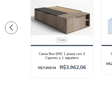
5 cores
aza con 3
Cama Box EMC 1 plaza con 3
atero
Cajones y 1 zapatero
R$2
521,71
R$3.962,06
R$7.203,74