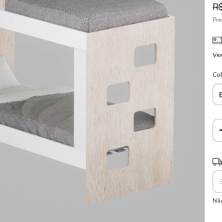
R$
Pr
Ver
Co
Ent
Não