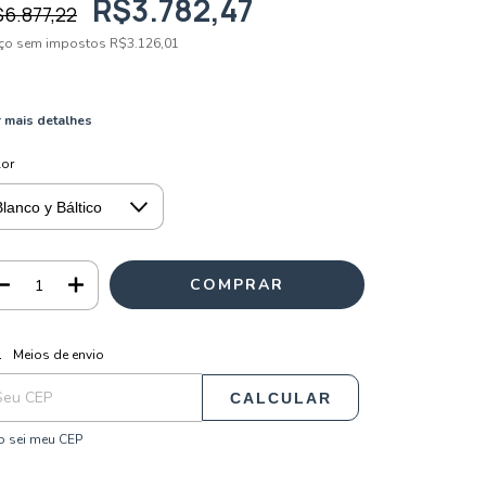
R$3.782,47
6.877,22
eço sem impostos
R$3.126,01
 mais detalhes
lor
ALTERAR CEP
regas para o CEP:
Meios de envio
CALCULAR
 sei meu CEP