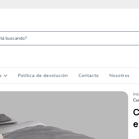
os
Política de devolución
Contacto
Nosotrxs
Iní
Cu
C
e