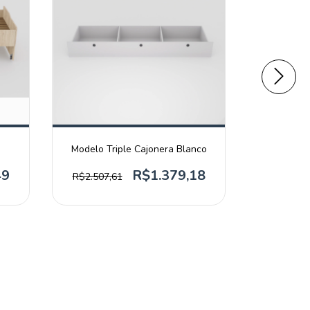
Modelo Triple Cajonera Blanco
Modelo 
49
R$1.379,18
R$2.507,61
R$4.901,