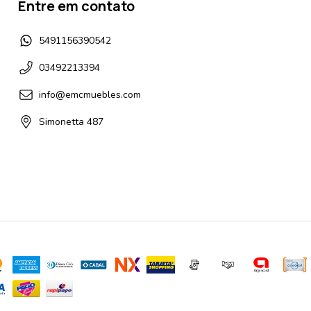
Entre em contato
5491156390542
03492213394
info@emcmuebles.com
Simonetta 487