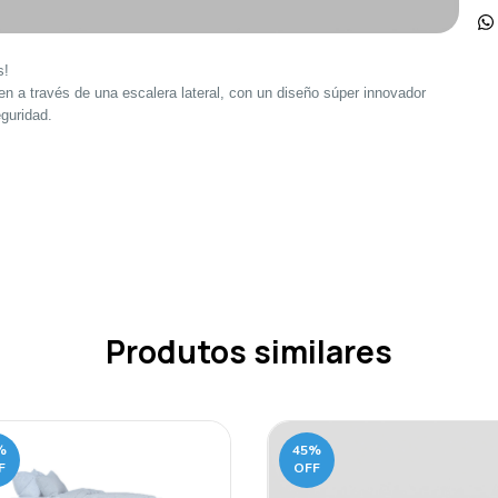
s!
 a través de una escalera lateral, con un diseño súper innovador
guridad.
Produtos similares
%
45
%
F
OFF