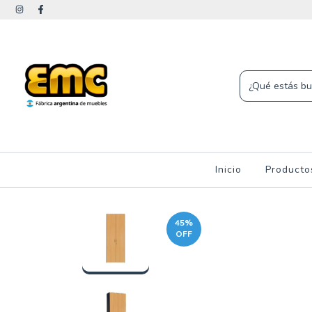
Inicio
Product
45
%
OFF