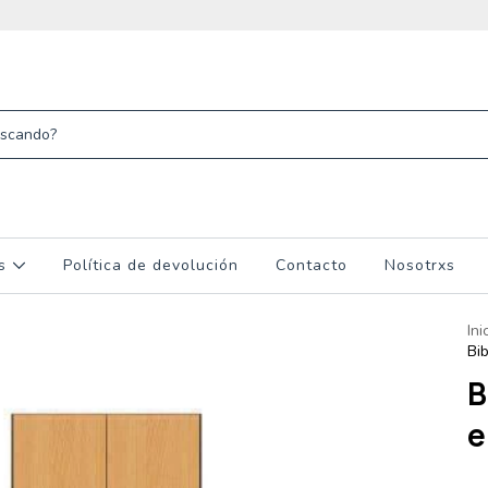
os
Política de devolución
Contacto
Nosotrxs
Ini
Bi
B
e