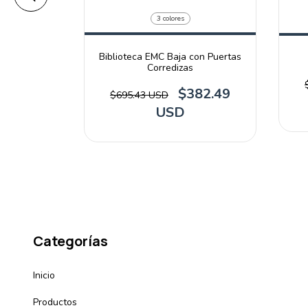
3 colores
Biblioteca EMC Baja con Puertas
EMC con 2
Corredizas
$382.49
$695.43 USD
USD
Categorías
Inicio
Productos