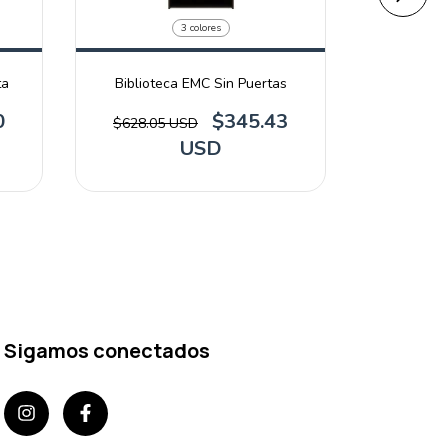
3 colores
ta
Biblioteca EMC Sin Puertas
Bibliote
0
$345.43
$628.05 USD
USD
Sigamos conectados