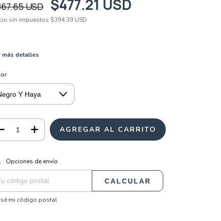
$477.21 USD
867.65 USD
cio sin impuestos
$394.39 USD
 más detalles
lor
CAMBIAR CP
regas para el CP:
Opciones de envío
CALCULAR
sé mi código postal