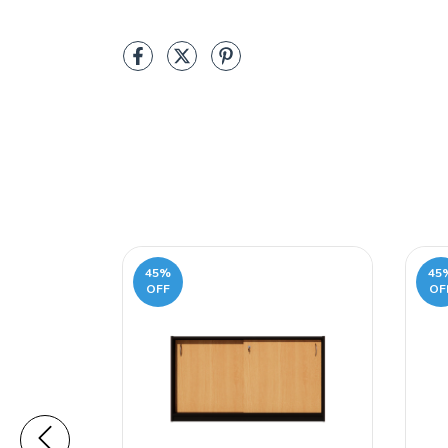
45
%
45
OFF
OF