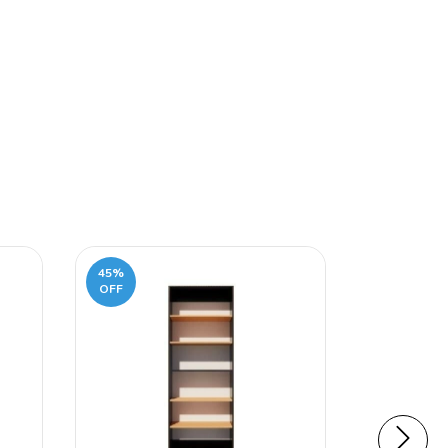
45
%
AGOTADO
OFF