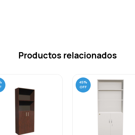
Productos relacionados
%
45
%
F
OFF