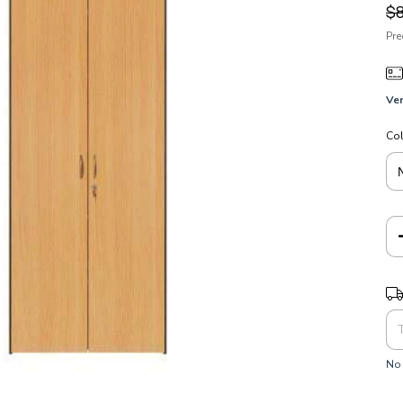
$
Pre
Ver
Co
Ent
No 