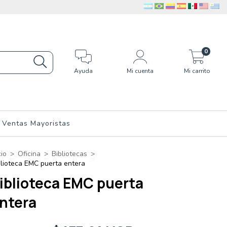
0
Ayuda
Mi cuenta
Mi carrito
Ventas Mayoristas
cio
>
Oficina
>
Bibliotecas
>
blioteca EMC puerta entera
iblioteca EMC puerta
ntera