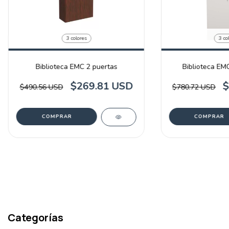
3 colores
3 co
Biblioteca EMC 2 puertas
Biblioteca EM
$269.81 USD
$
$490.56 USD
$780.72 USD
COMPRAR
COMPRAR
Categorías