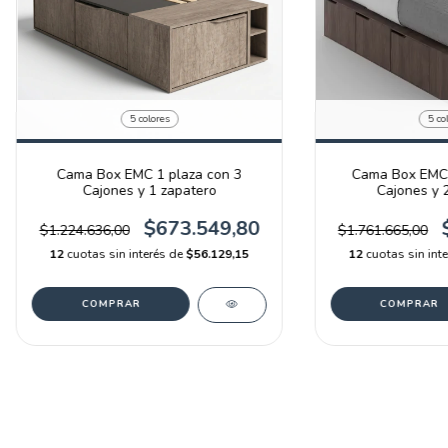
5 colores
5 co
Cama Box EMC 1 plaza con 3
Cama Box EMC 
Cajones y 1 zapatero
Cajones y 
$673.549,80
$1.224.636,00
$1.761.665,00
12
cuotas sin interés de
$56.129,15
12
cuotas sin int
COMPRAR
COMPRAR