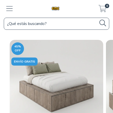
0
45
%
OFF
ENVÍO GRATIS