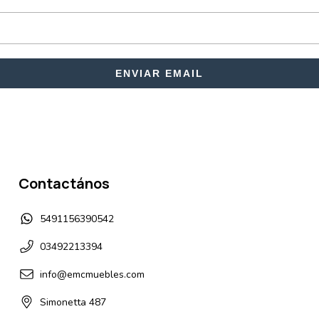
ENVIAR EMAIL
Contactános
5491156390542
03492213394
info@emcmuebles.com
Simonetta 487